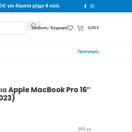
0€ για δέματα μέχρι 6 κιλά.
Σύνδεση / Εγγραφή
0,00
€
Προσφορές
ια Apple MacBook Pro 16″
023)
200 γρ.