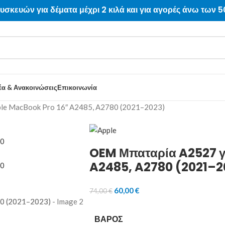
υσκευών για δέματα μέχρι 2 κιλά
και για αγορές άνω των 5
έα & Ανακοινώσεις
Επικοινωνία
le MacBook Pro 16″ A2485, A2780 (2021–2023)
OEM Μπαταρία A2527 γ
A2485, A2780 (2021–2
60,00
€
74,00
€
Επισκευή PS4
Επισκευή PS5
ΒΆΡΟΣ