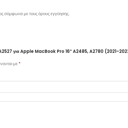
ος σύμφωνα με τους όρους εγγύησης.
α A2527 για Apple MacBook Pro 16″ A2485, A2780 (2021–202
*
νονται με