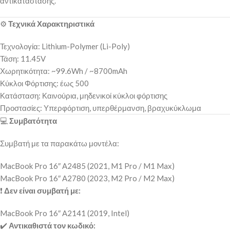
αντικατάστασης.
⚙️
Τεχνικά Χαρακτηριστικά
Τεχνολογία: Lithium-Polymer (Li-Poly)
Τάση: 11.45V
Χωρητικότητα: ~99.6Wh / ~8700mAh
Κύκλοι Φόρτισης: έως 500
Κατάσταση: Καινούρια, μηδενικοί κύκλοι φόρτισης
Προστασίες: Υπερφόρτιση, υπερθέρμανση, βραχυκύκλωμα
💻
Συμβατότητα
Συμβατή με τα παρακάτω μοντέλα:
MacBook Pro 16″ A2485 (2021, M1 Pro / M1 Max)
MacBook Pro 16″ A2780 (2023, M2 Pro / M2 Max)
❗
Δεν είναι συμβατή με:
MacBook Pro 16″ A2141 (2019, Intel)
✔️
Αντικαθιστά τον κωδικό: