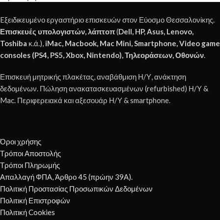
Eξειδικευμένο εργαστήριο επισκευών στον Εύοσμο Θεσσαλονίκης.
Επισκευές υπολογιστών, λάπτοπ
(
Dell, HP, Asus, Lenovo,
Toshiba
κ.ά.),
iMac, Macbook, Mac Mini, Smartphone, Video game
consoles (PS4, PS5, Xbox, Nintendo), Τηλεοράσεων, Οθονών
.
Επισκευή μητρικής πλακέτας, αναβάθμιση Η/Υ, ανάκτηση
δεδομένων. Πώληση ανακατασκευασμένων (refurbished) Η/Υ &
Mac. Περιφερειακά και αξεσουάρ Η/Υ & smartphone.
Όροι χρήσης
Τρόποι Αποστολής
Τρόποι Πληρωμής
Απαλλαγή ΦΠΑ, Άρθρο 45 (πρώην 39Α).
Πολιτική Προστασίας Προσωπικών Δεδομένων
Πολιτική Επιστροφών
Πολιτική Cookies