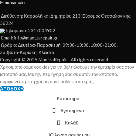
Επικοινωνία
Διεύθυνση: Καραολή και Δημητρίου 213, Εύοσμος Θεσσαλονίκης,
56224
Τηλέφωνο: 2317004902
Email: info@mantzarepair.gr
Ωράριο: Δευτέρα-Παρασκευή: 09:30-13:30, 18:00-21:00,
Σάββατο-Κυριακή: Κλειστά
Copyright © 2025 MantzaRepair - All rights reserved
Χρησιμοποιούμε cookies για να βελτιώσουμε την εμπειρία σας στον
ιστότοπό μας. Με την περιήγησή σας σε αυτόν τον ιστότοπο,
συμφωνείτε με τη χρήση των cookies από εμάς.
ΑΠΟΔΟΧΉ
Κατάστημα
Αγαπημένα
Καλάθι
Ο λογαριασμός μου